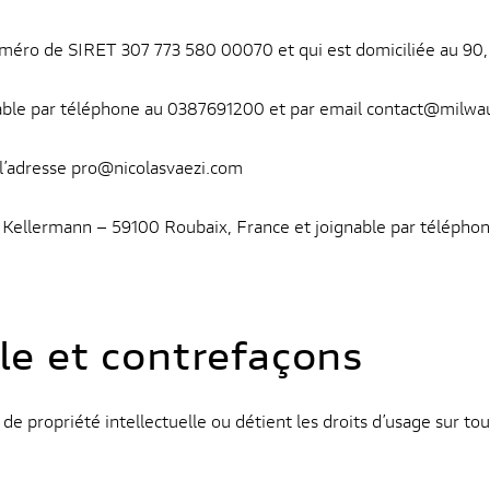
visite. Si vous
refusez ces
r numéro de SIRET 307 773 580 00070 et qui est domiciliée
cookies,
certaines
gnable par téléphone au 0387691200 et par email contact@milw
fonctionnalités
disparaîtront
du site web.
 l’adresse pro@nicolasvaezi.com
e Kellermann – 59100 Roubaix, France et joignable par téléphon
Marketing
En partageant
vos centres
d'intérêt et
votre
lle et contrefaçons
comportement
lorsque vous
visitez notre
site, vous
de propriété intellectuelle ou détient les droits d’usage sur tou
augmentez les
chances de
voir apparaître