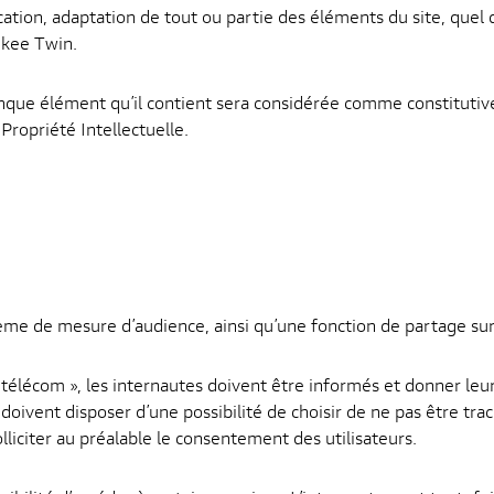
ation, adaptation de tout ou partie des éléments du site, quel q
des contenus
ukee Twin.
et des offres
personnalisés.
conque élément qu’il contient sera considérée comme constituti
Propriété Intellectuelle.
e de mesure d’audience, ainsi qu’une fonction de partage sur 
 télécom », les internautes doivent être informés et donner le
ivent disposer d’une possibilité de choisir de ne pas être tracés 
olliciter au préalable le consentement des utilisateurs.