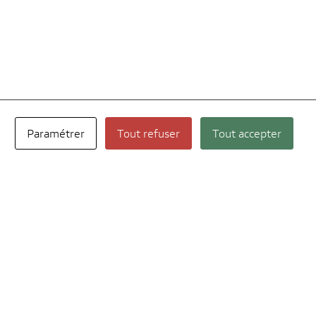
Paramétrer
Tout refuser
Tout accepter
Nos réseaux sociaux
TikTok
Facebook
Instagram