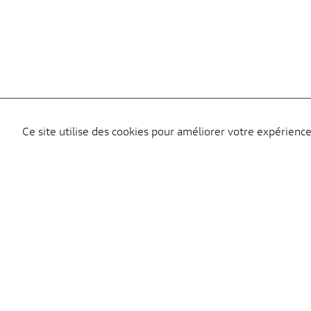
Ce site utilise des cookies pour améliorer votre expérience
Le ma
Ducat
90 Bo
Tel :
0
Mobil
bouti