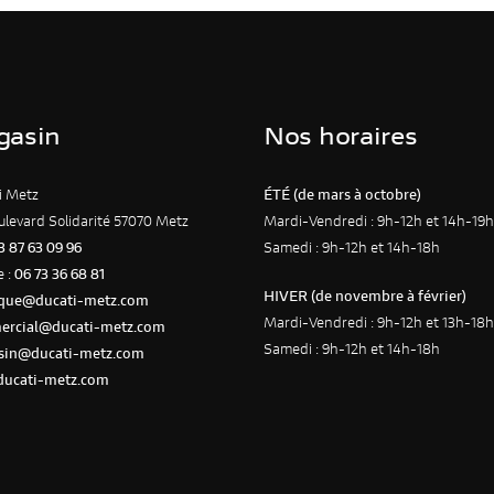
visite. Si vous
refusez ces
cookies,
certaines
fonctionnalités
gasin
Nos horaires
disparaîtront
du site web.
i Metz
ÉTÉ (de mars à octobre)
ulevard Solidarité 57070 Metz
Mardi-Vendredi : 9h-12h et 14h-19h
Marketing
3 87 63 09 96
Samedi : 9h-12h et 14h-18h
En partageant
e :
06 73 36 68 81
vos centres
HIVER (de novembre à février)
que@ducati-metz.com
d'intérêt et
Mardi-Vendredi : 9h-12h et 13h-18h
votre
rcial@ducati-metz.com
Samedi : 9h-12h et 14h-18h
comportement
sin@ducati-metz.com
lorsque vous
ucati-metz.com
visitez notre
site, vous
augmentez les
chances de
voir apparaître