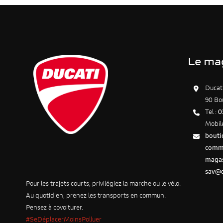
Le ma
Ducat
90 Bo
Tel :
0
Mobil
bouti
comme
maga
sav@d
Pour les trajets courts, privilégiez la marche ou le vélo.
Au quotidien, prenez les transports en commun.
Pensez à covoiturer.
#SeDéplacerMoinsPolluer