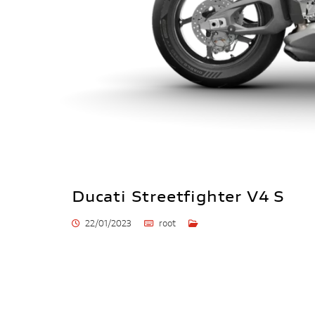
Ducati Streetfighter V4 S
22/01/2023
root