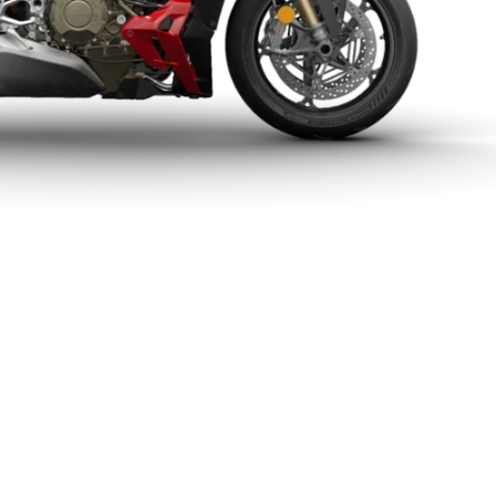
Ces cookies
sont nécessaire
pour le bon
fonctionnement
du site.
Statistiques
Utilisé pour
mesurer
l'audience du
site.
Expérience
Afin que notre
site web
fonctionne
aussi bien que
possible
pendant votre