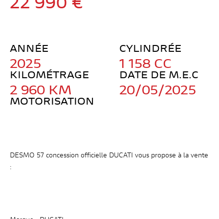
22 990 €
visite. Si vous
refusez ces
cookies,
certaines
ANNÉE
CYLINDRÉE
fonctionnalités
2025
1 158 CC
disparaîtront
du site web.
KILOMÉTRAGE
DATE DE M.E.C
2 960 KM
20/05/2025
MOTORISATION
Marketing
En partageant
vos centres
d'intérêt et
votre
DESMO 57 concession officielle DUCATI vous propose à la vente
comportement
lorsque vous
:
visitez notre
site, vous
augmentez les
chances de
voir apparaître