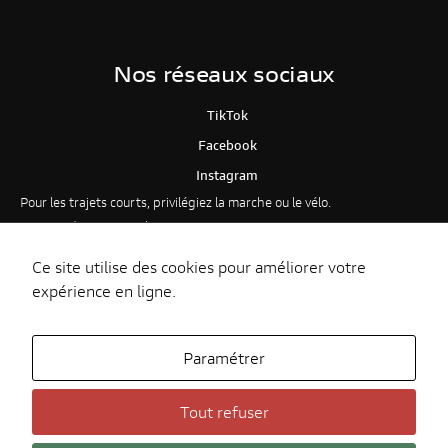
Nos réseaux sociaux
TikTok
Facebook
Instagram
Pour les trajets courts, privilégiez la marche ou le vélo.
Au quotidien, prenez les transports en commun.
Pensez à covoiturer.
Ce site utilise des cookies pour améliorer votre
#SeDéplacerMoinsPolluer
expérience en ligne.
Paramétrer
© Ducati Metz
Tout refuser
Mentions légales
Politique de confidentialité