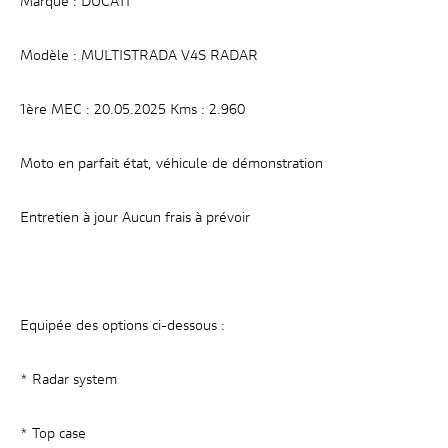
Marque : DUCATI
des contenus
et des offres
Modèle : MULTISTRADA V4S RADAR
personnalisés.
1ère MEC : 20.05.2025 Kms : 2.960
Moto en parfait état, véhicule de démonstration
Entretien à jour Aucun frais à prévoir
Equipée des options ci-dessous :
* Radar system
* Top case