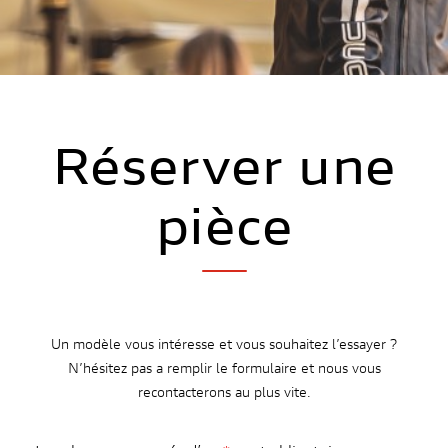
Ces cookies
sont nécessaire
pour le bon
fonctionnement
du site.
Réserver une
Statistiques
Utilisé pour
pièce
mesurer
l'audience du
site.
Expérience
Afin que notre
Un modèle vous intéresse et vous souhaitez l’essayer ?
site web
N’hésitez pas a remplir le formulaire et nous vous
fonctionne
recontacterons au plus vite.
aussi bien que
possible
pendant votre