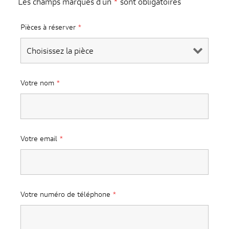
Les champs marqués d’un
*
sont obligatoires
visite. Si vous
refusez ces
Pièces à réserver
*
cookies,
certaines
fonctionnalités
disparaîtront
du site web.
Votre nom
*
Marketing
En partageant
vos centres
Votre email
*
d'intérêt et
votre
comportement
lorsque vous
visitez notre
Votre numéro de téléphone
*
site, vous
augmentez les
chances de
voir apparaître